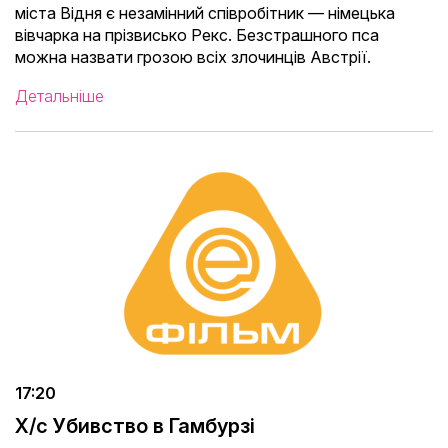
міста Відня є незамінний співробітник — німецька
вівчарка на прізвисько Рекс. Безстрашного пса
можна назвати грозою всіх злочинців Австрії.
Детальніше
17:20
Х/с Убивство в Гамбурзі