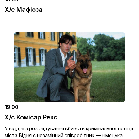
Х/с Мафіоза
19:00
Х/с Комісар Рекс
У відділі з розслідування вбивств кримінальної поліції
міста Відня є незамінний співробітник — німецька